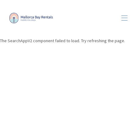
The SearchAppV2 component failed to load. Try refreshing the page.
Toutes les propriétés
▾
À propos de nous
Accueil